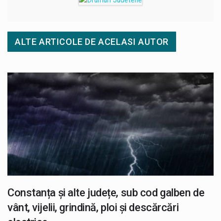
ALTE ARTICOLE DE ACELASI AUTOR
Constanța și alte județe, sub cod galben de
vânt, vijelii, grindină, ploi și descărcări