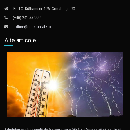
Bd. I.C. Brătianu nr. 176, Constanța, RO
(+40) 241-559559
office@constantatv.ro
Alte articole
Administraţia Naţională de Meteorologie (ANM) informează că de vineri…