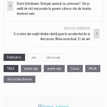
Post
Sorin Grindeanu: Bolojan aruncă cu „minciuni”. Să-şi
vadă de cât mai poate la guvern câteva zile de treaba
navigation
domniei sale
ARTICOL URMATOR
S-a stins din viață tânăra rănită grav în accidentul de la
Amzacea. Alina avea doar 21 de ani
Publicat in:
stiri
stiri locale
TAGS:
anunt raja
avarie raja
Coiciu
RAJA
stiri locale diverse