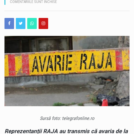
PENTRU
COMENTARIILE SUNT ÎNCHISE
ANUNȚ
Operațiunea de scufundare controlată a celei de-a doua barje pe brațul Bala al Dunării s-a încheiat cu succes, după aproximativ 11 ore de la începerea manevrelor. Procedura a fost realizată gradual, sub coordonarea experților, pentru ca barja să fie coborâtă în poziția stabilită în prealabil. Apa a fost pompată în coferdamuri, permițând coborârea lentă a ambarcațiunii până la nivelul suprafeței apei. Ulterior, umplerea controlată a barjei a permis continuarea operațiunii într-un ritm echilibrat, astfel încât poziționarea acesteia să se realizeze în condiții de siguranță. Aceasta este cea de-a doua barjă scufundată controlat în cadrul operațiunii desfășurate pe brațul Bala. Intervenția…
RAJA.
STRĂZI
România își păstrează ratingul suveran „Baa3”, după ce agenția internațională Moody’s Ratings a reconfirmat calificativul acordat țării. România rămâne astfel în categoria statelor recomandate pentru investiții, însă perspectiva asociată ratingului este în continuare negativă. Decizia Moody’s vine în contextul progreselor înregistrate de România în ceea ce privește reducerea deficitului bugetar. Agenția apreciază că ritmul consolidării fiscale din 2025 și din prima jumătate a anului 2026 a fost mai rapid decât estimările anterioare. Potrivit prognozei Moody’s, deficitul bugetar ar urma să ajungă la 5,8% din PIB în 2026, în scădere cu peste două puncte procentuale față de anul precedent. Evoluția este…
FĂRĂ
APĂ
România a obținut o performanță remarcabilă la ediția din 2026 a Olimpiadei Internaționale de Inteligență Artificială (IOAI), desfășurată în perioada 2–8 august, la Astana, în Republica Kazahstan. Lotul național a revenit cu opt medalii – trei de aur, două de argint și trei de bronz, iar România s-a clasat pe locul al patrulea în clasamentul final. La competiție au participat 471 de elevi din 108 țări, ceea ce transformă rezultatul obținut de elevii români într-o performanță importantă la nivel internațional. Printre performerii lotului național se află și Alexandru Thury-Burileanu, elev în clasa a XI-a B la Colegiul Național „Mircea cel Bătrân”…
DIN
CAUZA
UNEI
Cât de bine cunoaștem, de fapt, străduțele pe care trecem aproape zilnic prin Peninsula Constanței? Unele dintre ele ascund povești de acum aproape un secol, iar acestea pot fi descoperite astăzi, în cadrul unui nou tur ghidat gratuit. Muzeul de Istorie Națională și Arheologie Constanța continuă proiectul cultural „Vara la Constanța – Pe străzile mai puțin știute ale orașului”, dedicat istoriei moderne și patrimoniului urban al municipiului. Sâmbătă, 8 august 2026, de la ora 10:00, constănțenii și turiștii sunt invitați la o plimbare prin Peninsula orașului, pornind de la Statuia Lupoaica (Lupa Capitolina), din Piața Ovidiu. Turul va fi susținut…
AVARII
–
CARE
SUNT
CONSUMATORII
AFECTAȚI
Sursă foto: telegrafonline.ro
Reprezentanții RAJA au transmis că avaria de la