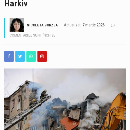
Harkiv
Autobuzele de pe linia 102 din Constanța circulă temporar pe un traseu deviat în zona Faleză Nord, după ce autoturismele parcate pe strada Zorelelor împiedică accesul în condiții de siguranță. Potrivit CT BUS, autobuzele nu mai pot circula momentan pe strada Zorelelor din cauza mașinilor parcate în zonă, care îngreunează traficul și accesul vehiculelor de transport public. Reprezentanții CT BUS anunță că linia 102 va reveni pe traseul obișnuit după eliberarea zonei și restabilirea condițiilor necesare pentru circulația autobuzelor.
Traficul se desfășoară cu dificultate, sâmbătă dimineață, pe Autostrada A2, pe sensul București – Constanța, în urma unui accident rutier produs la kilometrul 99, în zona localității Dragoș-Vodă, județul Călărași. Potrivit Centrului INFOTRAFIC din cadrul Inspectoratului General al Poliției Române, în accident au fost implicate șase autovehicule. Acestea au fost scoase în afara benzilor de circulație, însă valorile de trafic sunt ridicate. O persoană necesită îngrijiri medicale. Polițiștii le recomandă șoferilor să circule cu atenție sporită, să evite schimbările bruște de bandă și manevrele riscante și să păstreze o distanță corespunzătoare între autovehicule. De asemenea, conducătorii auto sunt sfătuiți să nu…
Actualizat:
7 martie 2026
NICOLETA BORZEA
Valul de căldură continuă în Dobrogea, iar meteorologii au emis o nouă atenționare Cod galben de temperaturi deosebit de ridicate și caniculă, valabilă sâmbătă, 8 august, între orele 10:00 și 21:00. Potrivit avertizării, temperaturile maxime vor ajunge la 34-36 de grade Celsius, iar disconfortul termic va fi ridicat. Indicele temperatură-umezeală (ITU) va atinge sau va depăși pragul critic de 80 de unități, ceea ce înseamnă condiții dificile pentru organism, în special pentru persoanele vulnerabile. Autoritățile din Constanța au anunțat o serie de măsuri pentru reducerea efectelor temperaturilor ridicate și pentru sprijinirea populației în această perioadă. Ce măsuri sunt luate în…
PENTRU
COMENTARIILE SUNT ÎNCHISE
ATAC
MASIV
Operațiunea de scufundare controlată a celei de-a doua barje pe brațul Bala al Dunării s-a încheiat cu succes, după aproximativ 11 ore de la începerea manevrelor. Procedura a fost realizată gradual, sub coordonarea experților, pentru ca barja să fie coborâtă în poziția stabilită în prealabil. Apa a fost pompată în coferdamuri, permițând coborârea lentă a ambarcațiunii până la nivelul suprafeței apei. Ulterior, umplerea controlată a barjei a permis continuarea operațiunii într-un ritm echilibrat, astfel încât poziționarea acesteia să se realizeze în condiții de siguranță. Aceasta este cea de-a doua barjă scufundată controlat în cadrul operațiunii desfășurate pe brațul Bala. Intervenția…
AL
RUSIEI
România își păstrează ratingul suveran „Baa3”, după ce agenția internațională Moody’s Ratings a reconfirmat calificativul acordat țării. România rămâne astfel în categoria statelor recomandate pentru investiții, însă perspectiva asociată ratingului este în continuare negativă. Decizia Moody’s vine în contextul progreselor înregistrate de România în ceea ce privește reducerea deficitului bugetar. Agenția apreciază că ritmul consolidării fiscale din 2025 și din prima jumătate a anului 2026 a fost mai rapid decât estimările anterioare. Potrivit prognozei Moody’s, deficitul bugetar ar urma să ajungă la 5,8% din PIB în 2026, în scădere cu peste două puncte procentuale față de anul precedent. Evoluția este…
ASUPRA
UCRAINEI:
România a obținut o performanță remarcabilă la ediția din 2026 a Olimpiadei Internaționale de Inteligență Artificială (IOAI), desfășurată în perioada 2–8 august, la Astana, în Republica Kazahstan. Lotul național a revenit cu opt medalii – trei de aur, două de argint și trei de bronz, iar România s-a clasat pe locul al patrulea în clasamentul final. La competiție au participat 471 de elevi din 108 țări, ceea ce transformă rezultatul obținut de elevii români într-o performanță importantă la nivel internațional. Printre performerii lotului național se află și Alexandru Thury-Burileanu, elev în clasa a XI-a B la Colegiul Național „Mircea cel Bătrân”…
ȘAPTE
MORȚI,
INCLUSIV
DOI
COPII,
DUPĂ
BOMBARDAMENTE
LA
HARKIV