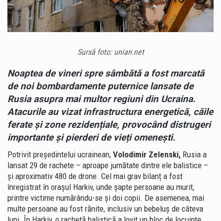
Sursă foto: unian.net
Noaptea de vineri spre sâmbătă a fost marcată
de noi bombardamente puternice lansate de
Rusia asupra mai multor regiuni din
Ucraina
.
Atacurile au vizat infrastructura energetică, căile
ferate și zone rezidențiale, provocând distrugeri
importante și pierderi de vieți omenești.
Potrivit președintelui ucrainean,
Volodimir Zelenski
,
Rusia a
lansat 29 de rachete – aproape jumătate dintre ele balistice –
și aproximativ 480 de drone. Cel mai grav bilanț a fost
înregistrat în orașul
Harkiv
, unde șapte persoane au murit,
printre victime numărându-se și doi copii. De asemenea, mai
multe persoane au fost rănite, inclusiv un bebeluș de câteva
luni. În Harkiv, o rachetă balistică a lovit un bloc de locuințe,