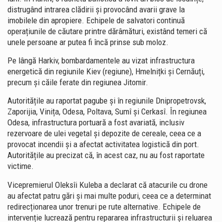
distrugând intrarea clădirii și provocând avarii grave la
imobilele din apropiere. Echipele de salvatori continuă
operațiunile de căutare printre dărâmături, existând temeri că
unele persoane ar putea fi încă prinse sub moloz.
Pe lângă Harkiv, bombardamentele au vizat infrastructura
energetică din regiunile
Kiev (regiune)
,
Hmelnițki
și
Cernăuți
,
precum și căile ferate din regiunea
Jitomir
.
Autoritățile au raportat pagube și în regiunile
Dnipropetrovsk
,
Zaporijia
,
Vinița
,
Odesa
,
Poltava
,
Sumî
și
Cerkasî
. În regiunea
Odesa, infrastructura portuară a fost avariată, inclusiv
rezervoare de ulei vegetal și depozite de cereale, ceea ce a
provocat incendii și a afectat activitatea logistică din port.
Autoritățile au precizat că, în acest caz, nu au fost raportate
victime.
Vicepremierul
Oleksîi Kuleba
a declarat că atacurile cu drone
au afectat patru gări și mai multe poduri, ceea ce a determinat
redirecționarea unor trenuri pe rute alternative. Echipele de
intervenție lucrează pentru repararea infrastructurii și reluarea