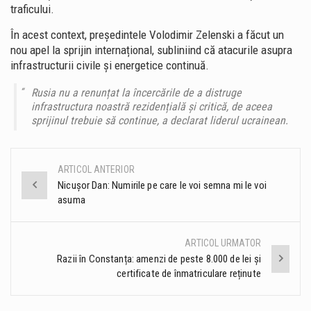
traficului.
În acest context, președintele
Volodimir Zelenski
a făcut un
nou apel la sprijin internațional, subliniind că atacurile asupra
infrastructurii civile și energetice continuă.
Rusia nu a renunțat la încercările de a distruge
infrastructura noastră rezidențială și critică, de aceea
sprijinul trebuie să continue, a declarat liderul ucrainean.
ARTICOL ANTERIOR
Post
Nicușor Dan: Numirile pe care le voi semna mi le voi
asuma
navigation
ARTICOL URMATOR
Razii în Constanța: amenzi de peste 8.000 de lei și
certificate de înmatriculare reținute