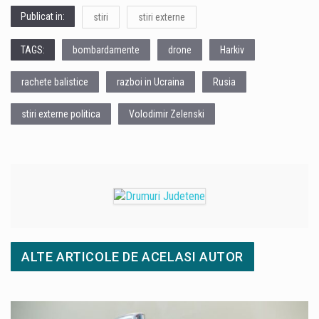
Publicat in:
stiri
stiri externe
TAGS:
bombardamente
drone
Harkiv
rachete balistice
razboi in Ucraina
Rusia
stiri externe politica
Volodimir Zelenski
ALTE ARTICOLE DE ACELASI AUTOR