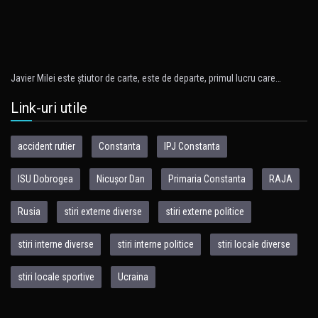
Javier Milei este ştiutor de carte, este de departe, primul lucru care…
Link-uri utile
accident rutier
Constanta
IPJ Constanta
ISU Dobrogea
Nicușor Dan
Primaria Constanta
RAJA
Rusia
stiri externe diverse
stiri externe politice
stiri interne diverse
stiri interne politice
stiri locale diverse
stiri locale sportive
Ucraina