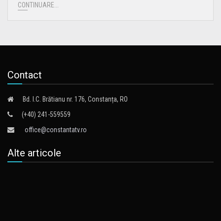
CONTINUARE...
Contact
Bd. I.C. Brătianu nr. 176, Constanța, RO
(+40) 241-559559
office@constantatv.ro
Alte articole