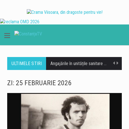
ULTIMELE STIRI
Angajările în unitățile sanitare publice pot fi reluate, după publicarea în Monitorul Oficial a unei noi modificări legislative. Legea nr. 166/2026 a fost publicată miercuri, 5 august, în Monitorul Oficial nr. 647, Partea I. Actul normativ permite spitalelor publice să organizeze concursuri pentru ocuparea posturilor vacante existente și bugetate, cu respectarea bugetelor aprobate pentru anul 2026. Decizia lasă conducerilor unităților sanitare posibilitatea de a stabili care dintre posturile disponibile trebuie ocupate, în funcție de necesarul de personal și de situația fiecărui spital. Federația SANITAS din România susține că deblocarea angajărilor reprezintă una dintre principalele revendicări pentru care organizația sindicală a…
Un spectacol astronomic rar va putea fi urmărit și din România pe 12 august 2026, când o eclipsă totală de Soare, vizibilă în alte regiuni ale lumii, va apărea de pe teritoriul țării noastre ca eclipsă parțială. Potrivit Observatorului Astronomic „Amiral Vasile Urseanu”, fenomenul va fi vizibil în special în vestul României, iar acoperirea Soarelui de către Lună va ajunge la aproximativ 33% în zona cea mai favorabilă. Carei și localitățile din apropiere se află printre cele mai bune locuri pentru observarea eclipsei. În această zonă, fenomenul va începe în jurul orei 20:20, iar maximul va fi foarte aproape de…
ZI:
25 FEBRUARIE 2026
Canotajul românesc a avut parte de un nou moment de excepție la Campionatele Europene de la Varese, iar familia Adam a contribuit din plin la succesul tricolor. Adriana și Constantin Adam, din comuna Ostrov, Constanța, au cucerit împreună trei medalii de aur, într-o competiție în care România a obținut rezultate importante. Pentru Adriana Adam, Campionatele Europene au adus două titluri continentale. Sportiva a devenit campioană europeană în proba de dublu rame, unde a concurat alături de Simona Radiș, iar apoi a urcat din nou pe cea mai înaltă treaptă a podiumului în barca de 8+1. Performanța familiei a fost completată…
Garda Națională de Mediu a desfășurat, în doar 48 de ore, 58 de controale pe litoralul românesc, în cadrul acțiunii tematice anuale privind respectarea legislației de mediu. Comisarii au aplicat 57 de amenzi și șase avertismente, iar valoarea sancțiunilor a ajuns la aproximativ 1,76 milioane de lei. Pentru verificările din această perioadă, Garda Națională de Mediu a mobilizat 12 echipe de comisari, care controlează atât operatori economici, cât și autorități publice. În urma neregulilor constatate, au fost dispuse 13 suspendări de activitate. Printre situațiile care au atras măsuri severe s-au numărat cazurile unor operatori care desfășurau activități fără autorizație de…
Operațiunea prin care patru barje încărcate cu aproximativ 5.000 de tone de piatră urmau să fie scufundate în Dunăre, în zona Izvoarele, pentru a contribui la creșterea debitului către Cernavodă, a fost amânată. Intervenția era programată pentru miercuri, în jurul orei 14:00, însă autoritățile au decis să o amâne după mai multe ședințe în care au fost analizate atât aspectele tehnice, cât și cele legate de siguranța operațiunii. Cele patru barje ar urma să fie amplasate două câte două, la un unghi de 105 grade, la aproximativ 70 de metri de malul stâng al Dunării, cu circa un kilometru înainte…