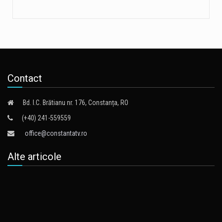
Contact
Bd. I.C. Brătianu nr. 176, Constanța, RO
(+40) 241-559559
office@constantatv.ro
Alte articole