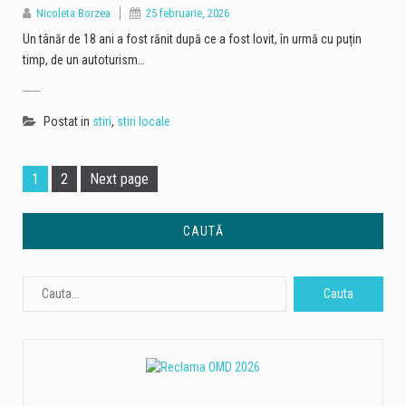
Nicoleta Borzea
25 februarie, 2026
Un tânăr de 18 ani a fost rănit după ce a fost lovit, în urmă cu puțin
timp, de un autoturism…
Postat in
stiri
,
stiri locale
Page
Page
1
2
Next page
CAUTĂ