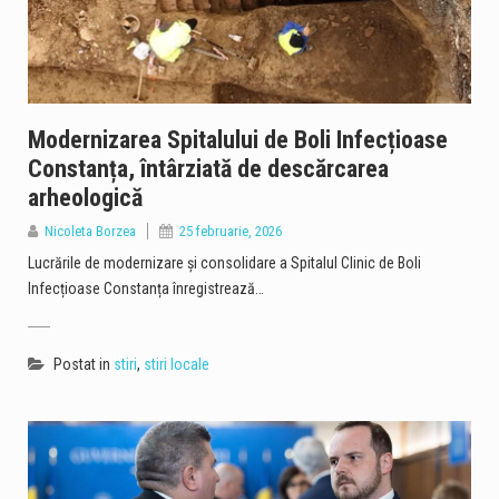
Modernizarea Spitalului de Boli Infecțioase
Constanța, întârziată de descărcarea
arheologică
Nicoleta Borzea
25 februarie, 2026
Lucrările de modernizare și consolidare a Spitalul Clinic de Boli
Infecțioase Constanța înregistrează…
Postat in
stiri
,
stiri locale