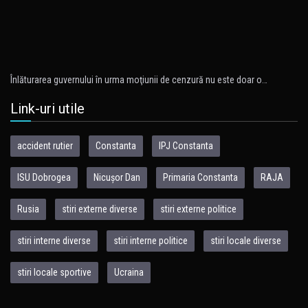
Înlăturarea guvernului în urma moţiunii de cenzură nu este doar o…
Link-uri utile
accident rutier
Constanta
IPJ Constanta
ISU Dobrogea
Nicușor Dan
Primaria Constanta
RAJA
Rusia
stiri externe diverse
stiri externe politice
stiri interne diverse
stiri interne politice
stiri locale diverse
stiri locale sportive
Ucraina