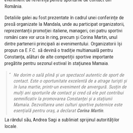
România.
Detaliile galei au fost prezentate în cadrul unei conferințe de
presă organizate la Mandala, unde au participat organizatorii,
reprezentanții promoției italiene, manageri, cei patru sportivi
români care vor urca în ring, precum și Corina Martin, unul
dintre partenerii principali ai evenimentului. Organizatorii își
propun ca E.F.C. să devină o tradiție multianuală pentru
Constanța, alături de alte competiții sportive importante
pregătite pentru sezonul estival în stațiunea Mamaia.
Ne dorim o sală plină și un spectacol autentic de sport de
contact. Este o oportunitate excelentă de a atrage turiști și
în luna martie, printr-un eveniment de anvergură. Susțin de
mulți ani sporturile de contact și cred că ele pot contribui
semnificativ la promovarea Constanței și a stațiunii
Mamaia. Dezvoltarea unei culturi sportive puternice este
esențială pentru oraș, a declarat
Corina Martin
.
La rândul său, Andrea Sagi a subliniat sprijinul autorităților
locale.