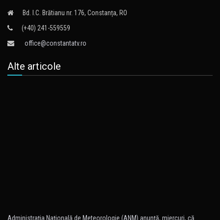
Bd. I.C. Brătianu nr. 176, Constanța, RO
(+40) 241-559559
office@constantatv.ro
Alte articole
Administraţia Naţională de Meteorologie (ANM) anunţă, miercuri, că…