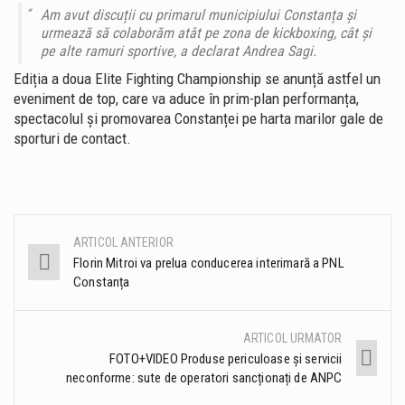
Am avut discuții cu primarul municipiului Constanța și
urmează să colaborăm atât pe zona de kickboxing, cât și
pe alte ramuri sportive, a declarat Andrea Sagi.
Ediția a doua Elite Fighting Championship se anunță astfel un
eveniment de top, care va aduce în prim-plan performanța,
spectacolul și promovarea Constanței pe harta marilor gale de
sporturi de contact.
ARTICOL ANTERIOR
Post
Florin Mitroi va prelua conducerea interimară a PNL
Constanța
navigation
ARTICOL URMATOR
FOTO+VIDEO Produse periculoase și servicii
neconforme: sute de operatori sancționați de ANPC