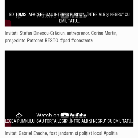
BD. TOMIS: AFACERE SAU INTERES PUBLIC?, „ÎNTRE ALB ȘI NEGRU” CU
EMIL TATU...
Invitați: Ștefan Dinescu-Crăciun, antreprenor. Corina Martin,
președinte Patronat RESTO. #psd #constanta…
LEGEA PUMNULUI SAU FORȚA LEGII? „ÎNTRE ALB ȘI NEGRU” CU EMIL TATU...
Invitat: Gabriel Enache, fost jandarm și polițist local #politia