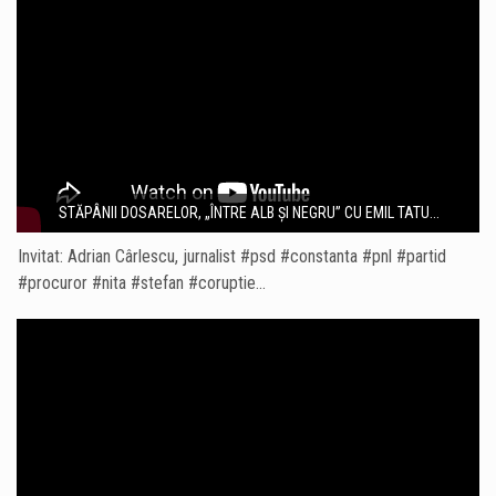
STĂPÂNII DOSARELOR, „ÎNTRE ALB ȘI NEGRU” CU EMIL TATU...
Invitat: Adrian Cârlescu, jurnalist #psd #constanta #pnl #partid
#procuror #nita #stefan #coruptie…