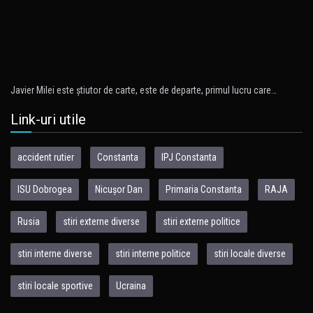
Javier Milei este ştiutor de carte, este de departe, primul lucru care…
Link-uri utile
accident rutier
Constanta
IPJ Constanta
ISU Dobrogea
Nicușor Dan
Primaria Constanta
RAJA
Rusia
stiri externe diverse
stiri externe politice
stiri interne diverse
stiri interne politice
stiri locale diverse
stiri locale sportive
Ucraina