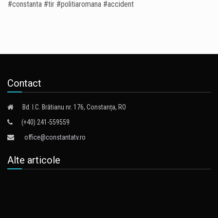
#constanta #tir #politiaromana #accident
Contact
Bd. I.C. Brătianu nr. 176, Constanța, RO
(+40) 241-559559
office@constantatv.ro
Alte articole