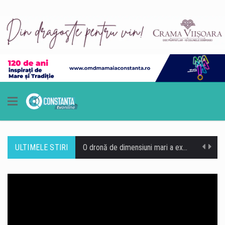
ULTIMELE STIRI
O dronă de dimensiuni mari a explodat sâmbătă dimineață în Bulgaria, în apropierea fostului punct de frontieră Kardam, la aproximativ 100 de metri de granița cu România. Aparatul s-a prăbușit într-un lan de floarea-soarelui, iar în urma exploziei nu au fost înregistrate victime sau pagube. Zona se află în apropierea unor obiective energetice importante, inclusiv a unor stații de compresoare de pe gazoductul Trans-Balkan. Premierul bulgar Rumen Radev a declarat că drona nu a fost detectată de sistemele de apărare aeriană, iar autoritățile încearcă să stabilească tipul și originea acesteia. Autoritățile bulgare au izolat zona și continuă verificările. Ministrul Apărării de…
Un bărbat de 36 de ani din Murfatlar este cercetat de polițiști după ce ar fi fost depistat la volan sub influența băuturilor alcoolice. Potrivit Inspectoratului de Poliție Județean Constanța, incidentul a avut loc la data de 8 august, în jurul orei 1:50, pe strada Ion Creangă din orașul Murfatlar. Polițiștii din cadrul Poliției orașului Murfatlar l-au identificat pe bărbat, iar acesta ar fi refuzat atât testarea cu aparatul etilotest, cât și recoltarea de probe biologice în vederea stabilirii alcoolemiei în sânge. În acest caz, cercetările sunt continuate de polițiști. https://www.constantatv.ro/2026/08/08/accident-cu-sase-masini-pe-a2-bucuresti-constanta-o-persoana-are-nevoie-de-ingrijiri-medicale/
Litoralul românesc este la capacitate maximă în acest weekend, când peste 200.000 de turiști se află în stațiunile de la Marea Neagră, potrivit datelor centralizate de operatorii din turism. Hotelurile, apartamentele de vacanță și celelalte structuri de cazare sunt ocupate în proporție de 100%, iar restaurantele, terasele, beach-barurile, cluburile și operatorii de agrement se confruntă cu un aflux important de clienți. Reprezentanții industriei ospitalității consideră că nivelul ridicat de ocupare reprezintă unul dintre cele mai importante momente ale sezonului estival 2026. Corina Martin, președintele Patronatului RESTO Constanța și secretar general al Federației Patronatelor din Industria Ospitalității din România (FPIOR), spune…
Autobuzele de pe linia 102 din Constanța circulă temporar pe un traseu deviat în zona Faleză Nord, după ce autoturismele parcate pe strada Zorelelor împiedică accesul în condiții de siguranță. Potrivit CT BUS, autobuzele nu mai pot circula momentan pe strada Zorelelor din cauza mașinilor parcate în zonă, care îngreunează traficul și accesul vehiculelor de transport public. Reprezentanții CT BUS anunță că linia 102 va reveni pe traseul obișnuit după eliberarea zonei și restabilirea condițiilor necesare pentru circulația autobuzelor.