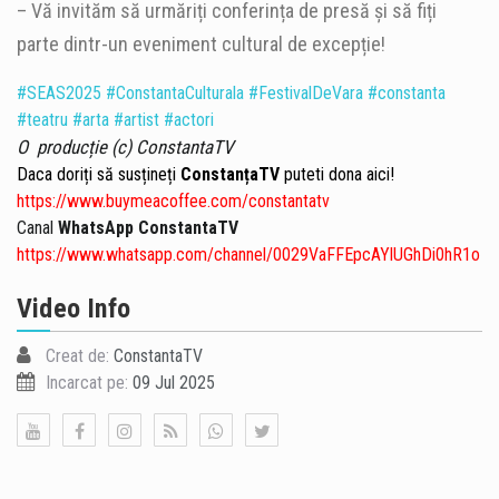
– Vă invităm să urmăriți conferința de presă și să fiți
parte dintr-un eveniment cultural de excepție!
#SEAS2025
#ConstantaCulturala
#FestivalDeVara
#constanta
#teatru
#arta
#artist
#actori
O producție (c) ConstantaTV
Daca doriți să susțineți
ConstanțaTV
puteti dona aici!
https://www.buymeacoffee.com/constantatv
Canal
WhatsApp ConstantaTV
https://www.whatsapp.com/channel/0029VaFFEpcAYlUGhDi0hR1o
Video Info
Creat de:
ConstantaTV
Incarcat pe:
09 Jul 2025