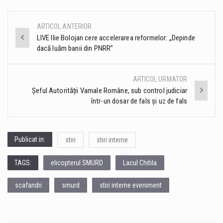
ARTICOL ANTERIOR
Post
LIVE Ilie Bolojan cere accelerarea reformelor: „Depinde
dacă luăm banii din PNRR”
navigation
ARTICOL URMATOR
Șeful Autorității Vamale Române, sub control judiciar
într-un dosar de fals și uz de fals
Publicat in:
stiri
stiri interne
TAGS:
elicopterul SMURD
Lacul Chitila
scafandri
smurd
stiri interne eveniment