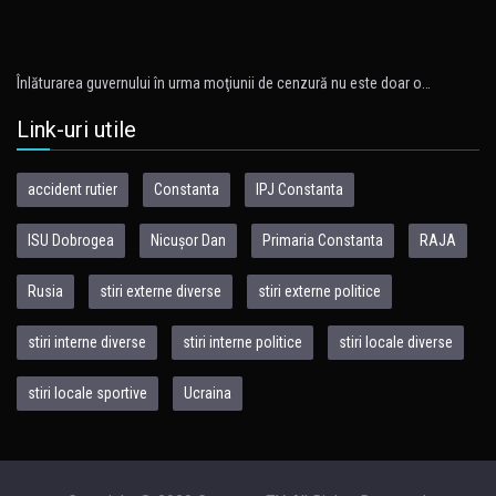
Înlăturarea guvernului în urma moţiunii de cenzură nu este doar o…
Link-uri utile
accident rutier
Constanta
IPJ Constanta
ISU Dobrogea
Nicușor Dan
Primaria Constanta
RAJA
Rusia
stiri externe diverse
stiri externe politice
stiri interne diverse
stiri interne politice
stiri locale diverse
stiri locale sportive
Ucraina