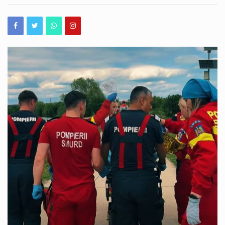
Canotajul românesc a avut parte de un nou moment de excepție la Campionatele Europene de la Varese, iar familia Adam a contribuit din plin la succesul tricolor. Adriana și Constantin Adam, din comuna Ostrov, Constanța, au cucerit împreună trei medalii de aur, într-o competiție în care România a obținut rezultate importante. Pentru Adriana Adam, Campionatele Europene au adus două titluri continentale. Sportiva a devenit campioană europeană în proba de dublu rame, unde a concurat alături de Simona Radiș, iar apoi a urcat din nou pe cea mai înaltă treaptă a podiumului în barca de 8+1. Performanța familiei a fost completată…
Garda Națională de Mediu a desfășurat, în doar 48 de ore, 58 de controale pe litoralul românesc, în cadrul acțiunii tematice anuale privind respectarea legislației de mediu. Comisarii au aplicat 57 de amenzi și șase avertismente, iar valoarea sancțiunilor a ajuns la aproximativ 1,76 milioane de lei. Pentru verificările din această perioadă, Garda Națională de Mediu a mobilizat 12 echipe de comisari, care controlează atât operatori economici, cât și autorități publice. În urma neregulilor constatate, au fost dispuse 13 suspendări de activitate. Printre situațiile care au atras măsuri severe s-au numărat cazurile unor operatori care desfășurau activități fără autorizație de…
Operațiunea prin care patru barje încărcate cu aproximativ 5.000 de tone de piatră urmau să fie scufundate în Dunăre, în zona Izvoarele, pentru a contribui la creșterea debitului către Cernavodă, a fost amânată. Intervenția era programată pentru miercuri, în jurul orei 14:00, însă autoritățile au decis să o amâne după mai multe ședințe în care au fost analizate atât aspectele tehnice, cât și cele legate de siguranța operațiunii. Cele patru barje ar urma să fie amplasate două câte două, la un unghi de 105 grade, la aproximativ 70 de metri de malul stâng al Dunării, cu circa un kilometru înainte…
Noile trenuri electrice PESA urmează să intre în circulație și pe rute care leagă Capitala de Constanța, după ce, potrivit reprezentanților USR, situația care a ținut aceste rame garate timp de mai multe luni a fost deblocată. Primele trenuri electrice moderne vor circula pe ruta București Nord – Fetești – Constanța, iar începând de săptămâna viitoare este anunțată și introducerea primei rame electrice interregionale pe ruta Galați – Constanța. Potrivit informațiilor transmise, demersurile pentru deblocarea situației au fost susținute de ministrul Transporturilor, Radu Miruță, și de secretarul de stat în Ministerul Transporturilor, Horațiu Cosma. Noile rame electrice PESA sunt proiectate…