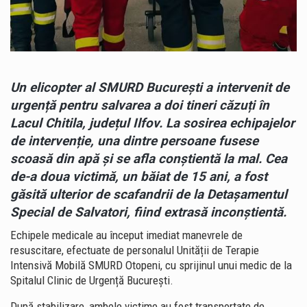
Un elicopter al
SMURD
București a intervenit de
urgență pentru salvarea a doi tineri căzuți în
Lacul Chitila
, județul Ilfov. La sosirea echipajelor
de intervenție, una dintre persoane fusese
scoasă din apă și se afla conștientă la mal. Cea
de-a doua victimă, un băiat de 15 ani, a fost
găsită ulterior de scafandrii de la Detașamentul
Special de Salvatori, fiind extrasă inconștientă.
Echipele medicale au început imediat manevrele de
resuscitare, efectuate de personalul Unității de Terapie
Intensivă Mobilă SMURD Otopeni, cu sprijinul unui medic de la
Spitalul Clinic de Urgență București.
După stabilizare, ambele victime au fost transportate de