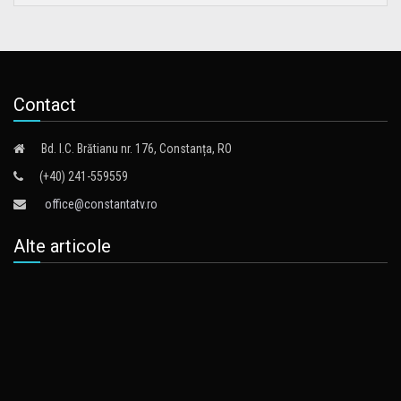
Contact
Bd. I.C. Brătianu nr. 176, Constanța, RO
(+40) 241-559559
office@constantatv.ro
Alte articole