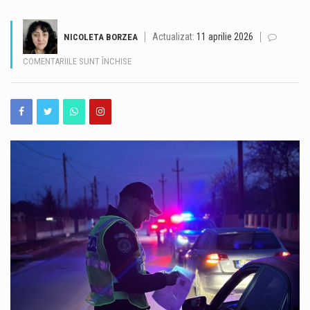
Traficul se desfășoară cu dificultate, sâmbătă dimineață, pe Autostrada A2, pe sensul București – Constanța, în urma unui accident rutier produs la kilometrul 99, în zona localității Dragoș-Vodă, județul Călărași. Potrivit Centrului INFOTRAFIC din cadrul Inspectoratului General al Poliției Române, în accident au fost implicate șase autovehicule. Acestea au fost scoase în afara benzilor de circulație, însă valorile de trafic sunt ridicate. O persoană necesită îngrijiri medicale. Polițiștii le recomandă șoferilor să circule cu atenție sporită, să evite schimbările bruște de bandă și manevrele riscante și să păstreze o distanță corespunzătoare între autovehicule. De asemenea, conducătorii auto sunt sfătuiți să nu…
Actualizat:
11 aprilie 2026
NICOLETA BORZEA
Valul de căldură continuă în Dobrogea, iar meteorologii au emis o nouă atenționare Cod galben de temperaturi deosebit de ridicate și caniculă, valabilă sâmbătă, 8 august, între orele 10:00 și 21:00. Potrivit avertizării, temperaturile maxime vor ajunge la 34-36 de grade Celsius, iar disconfortul termic va fi ridicat. Indicele temperatură-umezeală (ITU) va atinge sau va depăși pragul critic de 80 de unități, ceea ce înseamnă condiții dificile pentru organism, în special pentru persoanele vulnerabile. Autoritățile din Constanța au anunțat o serie de măsuri pentru reducerea efectelor temperaturilor ridicate și pentru sprijinirea populației în această perioadă. Ce măsuri sunt luate în…
PENTRU
COMENTARIILE SUNT ÎNCHISE
PERICOL
Operațiunea de scufundare controlată a celei de-a doua barje pe brațul Bala al Dunării s-a încheiat cu succes, după aproximativ 11 ore de la începerea manevrelor. Procedura a fost realizată gradual, sub coordonarea experților, pentru ca barja să fie coborâtă în poziția stabilită în prealabil. Apa a fost pompată în coferdamuri, permițând coborârea lentă a ambarcațiunii până la nivelul suprafeței apei. Ulterior, umplerea controlată a barjei a permis continuarea operațiunii într-un ritm echilibrat, astfel încât poziționarea acesteia să se realizeze în condiții de siguranță. Aceasta este cea de-a doua barjă scufundată controlat în cadrul operațiunii desfășurate pe brațul Bala. Intervenția…
PE
STRĂZILE
România își păstrează ratingul suveran „Baa3”, după ce agenția internațională Moody’s Ratings a reconfirmat calificativul acordat țării. România rămâne astfel în categoria statelor recomandate pentru investiții, însă perspectiva asociată ratingului este în continuare negativă. Decizia Moody’s vine în contextul progreselor înregistrate de România în ceea ce privește reducerea deficitului bugetar. Agenția apreciază că ritmul consolidării fiscale din 2025 și din prima jumătate a anului 2026 a fost mai rapid decât estimările anterioare. Potrivit prognozei Moody’s, deficitul bugetar ar urma să ajungă la 5,8% din PIB în 2026, în scădere cu peste două puncte procentuale față de anul precedent. Evoluția este…
DIN
CERNAVODĂ.
România a obținut o performanță remarcabilă la ediția din 2026 a Olimpiadei Internaționale de Inteligență Artificială (IOAI), desfășurată în perioada 2–8 august, la Astana, în Republica Kazahstan. Lotul național a revenit cu opt medalii – trei de aur, două de argint și trei de bronz, iar România s-a clasat pe locul al patrulea în clasamentul final. La competiție au participat 471 de elevi din 108 țări, ceea ce transformă rezultatul obținut de elevii români într-o performanță importantă la nivel internațional. Printre performerii lotului național se află și Alexandru Thury-Burileanu, elev în clasa a XI-a B la Colegiul Național „Mircea cel Bătrân”…
UN
ȘOFER
FĂRĂ
Cât de bine cunoaștem, de fapt, străduțele pe care trecem aproape zilnic prin Peninsula Constanței? Unele dintre ele ascund povești de acum aproape un secol, iar acestea pot fi descoperite astăzi, în cadrul unui nou tur ghidat gratuit. Muzeul de Istorie Națională și Arheologie Constanța continuă proiectul cultural „Vara la Constanța – Pe străzile mai puțin știute ale orașului”, dedicat istoriei moderne și patrimoniului urban al municipiului. Sâmbătă, 8 august 2026, de la ora 10:00, constănțenii și turiștii sunt invitați la o plimbare prin Peninsula orașului, pornind de la Statuia Lupoaica (Lupa Capitolina), din Piața Ovidiu. Turul va fi susținut…
PERMIS,
PRINS
BEAT
LA
VOLAN