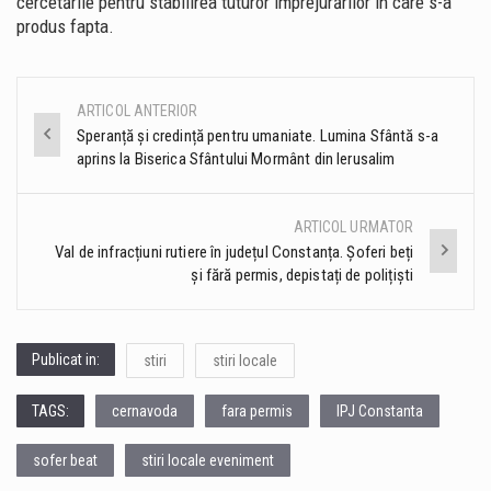
cercetările pentru stabilirea tuturor împrejurărilor în care s-a
produs fapta.
ARTICOL ANTERIOR
Post
Speranță și credință pentru umaniate. Lumina Sfântă s-a
aprins la Biserica Sfântului Mormânt din Ierusalim
navigation
ARTICOL URMATOR
Val de infracțiuni rutiere în județul Constanța. Șoferi beți
și fără permis, depistați de polițiști
Publicat in:
stiri
stiri locale
TAGS:
cernavoda
fara permis
IPJ Constanta
sofer beat
stiri locale eveniment