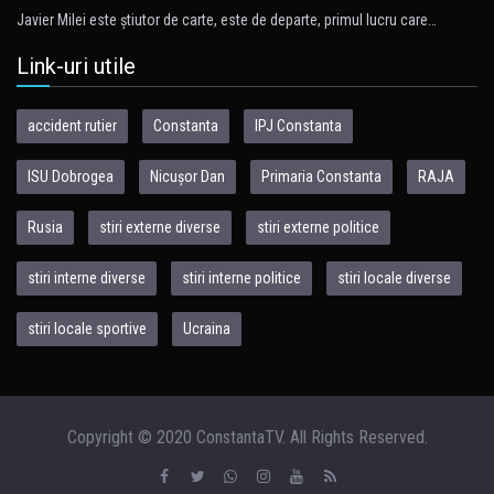
Javier Milei este ştiutor de carte, este de departe, primul lucru care…
Link-uri utile
accident rutier
Constanta
IPJ Constanta
ISU Dobrogea
Nicușor Dan
Primaria Constanta
RAJA
Rusia
stiri externe diverse
stiri externe politice
stiri interne diverse
stiri interne politice
stiri locale diverse
stiri locale sportive
Ucraina
Copyright © 2020 ConstantaTV. All Rights Reserved.