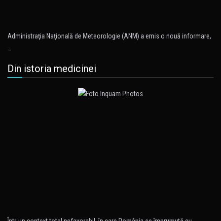
Administraţia Naţională de Meteorologie (ANM) a emis o nouă informare,
…
Din istoria medicinei
Într-un context total nefavorabil, în care România se împrumută cu…