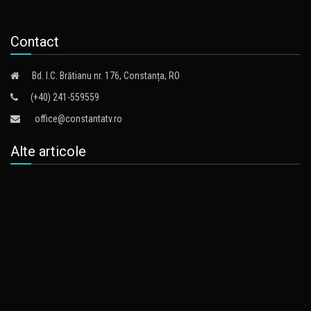
Contact
Bd. I.C. Brătianu nr. 176, Constanța, RO
(+40) 241-559559
office@constantatv.ro
Alte articole