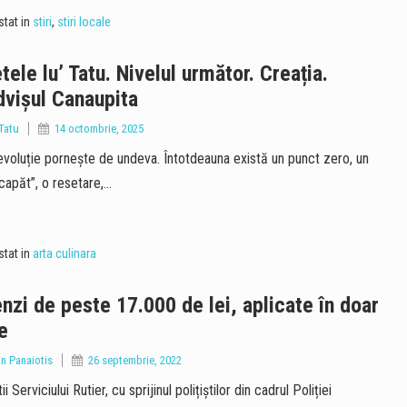
tat in
stiri
,
stiri locale
tele lu’ Tatu. Nivelul următor. Creația.
vișul Canaupita
Tatu
14 octombrie, 2025
evoluție pornește de undeva. Întotdeauna există un punct zero, un
 capăt”, o resetare,…
tat in
arta culinara
zi de peste 17.000 de lei, aplicate în doar
e
an Panaiotis
26 septembrie, 2022
tii Serviciului Rutier, cu sprijinul polițiștilor din cadrul Poliției