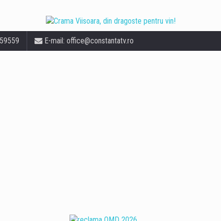
559559
E-mail:
office@constantatv.ro