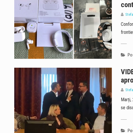
cont
Stef
Confor
fronti
Pos
VIDE
apro
Stef
Marți,
se dis
Pos