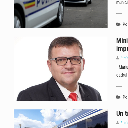
munici
Pos
Mini
impu
Stef
Marius
cadrul 
Pos
Un t
Stef