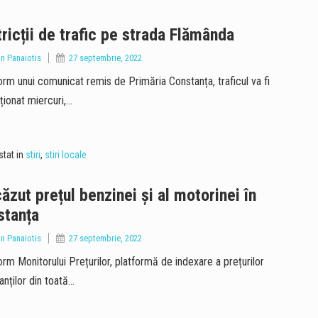
ricții de trafic pe strada Flămânda
an Panaiotis
27 septembrie, 2022
m unui comunicat remis de Primăria Constanța, traficul va fi
cționat miercuri,…
tat in
stiri
,
stiri locale
ăzut prețul benzinei și al motorinei în
stanța
an Panaiotis
27 septembrie, 2022
m Monitorului Prețurilor, platformă de indexare a prețurilor
anților din toată…