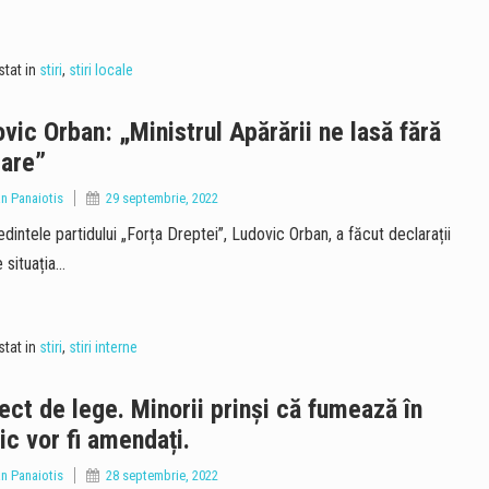
tat in
stiri
,
stiri locale
vic Orban: „Ministrul Apărării ne lasă fără
rare”
an Panaiotis
29 septembrie, 2022
intele partidului „Forța Dreptei”, Ludovic Orban, a făcut declarații
 situația…
tat in
stiri
,
stiri interne
ect de lege. Minorii prinși că fumează în
ic vor fi amendați.
an Panaiotis
28 septembrie, 2022