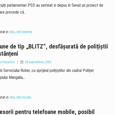
lți parlamentari PSD au semnat si depus în Senat un proiect de
are prevede că…
tat in
stiri
,
stiri interne
une de tip „BLITZ”, desfășurată de polițiștii
tănțeni
an Panaiotis
28 septembrie, 2022
tii Serviciului Rutier, cu sprijinul polițiștilor din cadrul Poliției
piului Mangalia,…
tat in
stiri
,
stiri locale
sorii pentru telefoane mobile, posibil