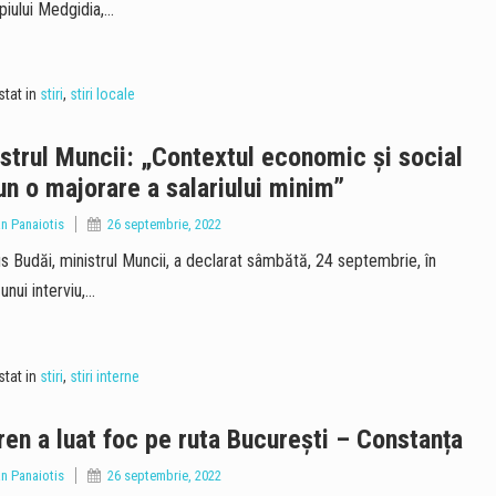
piului Medgidia,…
tat in
stiri
,
stiri locale
strul Muncii: „Contextul economic şi social
n o majorare a salariului minim”
an Panaiotis
26 septembrie, 2022
 Budăi, ministrul Muncii, a declarat sâmbătă, 24 septembrie, în
unui interviu,…
tat in
stiri
,
stiri interne
ren a luat foc pe ruta București – Constanța
an Panaiotis
26 septembrie, 2022