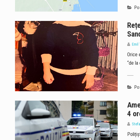
Pos
Rețe
Sand
Emil 
Orice 
“de la
Pos
Amen
4 or
Stef
Polițiș