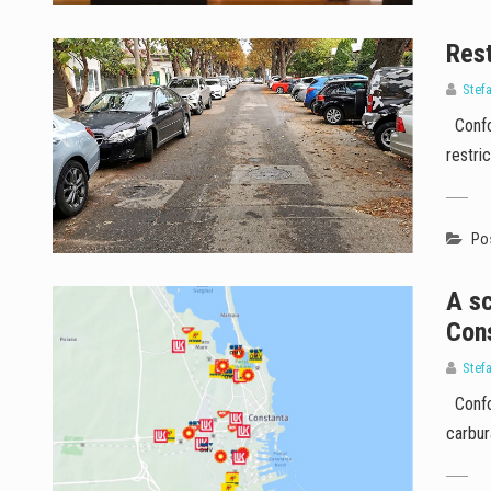
Rest
Stef
Confor
restri
Pos
A sc
Con
Stef
Confor
carbur