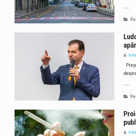
Pos
Ludo
apă
Stef
Președ
despre
Pos
Proi
publ
Stef