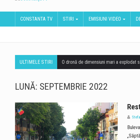
CONSTANTA TV
STIRI
EMISIUNI VIDEO
D
ULTIMELE STIRI
LUNĂ:
SEPTEMBRIE 2022
Rest
Stef
Buleva
„Săpt