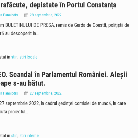
rafăcute, depistate în Portul Constanța
an Panaiotis
28 septembrie, 2022
m BULETINULUI DE PRESĂ, remis de Garda de Coastă, polițiștii de
eră au descoperit în…
tat in
stiri
,
stiri locale
O. Scandal în Parlamentul României. Aleșii
ape s-au bătut.
an Panaiotis
27 septembrie, 2022
 27 septembrie 2022, în cadrul şedinţei comisiei de muncă, în care
cuta proiectul…
tat in
stiri
,
stiri interne