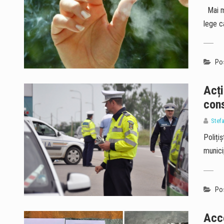
Mai mu
lege c
Pos
Acți
cons
Stef
Polițiș
munici
Pos
Acce