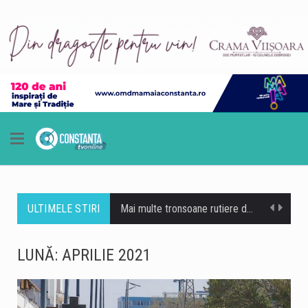
ULTIMELE STIRI
Mai multe tronsoane rutiere din zone turistice sunt aglomerate, duminică după amiază, arată datele făcute publice de Centrul Infotrafic din cadrul Poliţiei Române. Aglomeraţie este pe autostrada A2 Bucureşti-Constanţa, unde s-a produs un accident rutier, dar şi pe DN 39 Constanţa - Vama Veche şi pe DN1, pe Valea Prahovei. Se circulă îngreunat, duminică după amiază, pe drumul naţional 1 Ploieşti – Braşov, unde coloane de autovehicule s-au format între Nistoreşti – Comarnic şi în staţiunea Buşteni, în direcţia către Braşov, precum şi între Predeal – Buşteni, pe sensul de mers către Ploieşti. Trafic aglomerat este şi pe DN 7…
Jandarmii constănțeni anunță că desfășoară acțiuni alături de salvamari pe plajele din Eforie, după arborarea steagului roșu, care interzice scăldatul. În cadrul acțiunilor de astăzi, două persoane au fost sancționate pentru că au ignorat interdicția și au intrat în apă. Amenzile au fost de câte 500 de lei. Patru jandarmi din cadrul Inspectoratului de Jandarmi Județean Constanța, aflați în dispozitiv cu un ATV și un UTV, acționează în zona plajelor din Eforie pentru prevenirea incidentelor și informarea turiștilor cu privire la pericolele la care se expun atunci când ignoră semnalizarea de pe plajă. Acțiunea are loc în contextul arborării steagului…
LUNĂ:
APRILIE 2021
Ministrul Mediului, Diana Buzoianu, afirmă că Unitatea 2 de la Cernavodă a câștigat cel puțin nouă zile în urma operațiunilor de scufundare a barjelor în Dunăre. Potrivit ministrului, în urma calculelor Administrației Naționale „Apele Române” (ANAR), nivelul apei a crescut cu 4 centimetri în ultimele 24 de ore, după coborârea primelor două barje. Diana Buzoianu a transmis informația duminică, într-o postare pe Facebook, după finalizarea operațiunii de scufundare a ultimelor două barje. „Cel puțin 9 zile câștigate pentru unitatea 2 de la Cernavodă! Acesta este rezultatul coborârii primelor două barje, în urma calculelor ANAR: în ultimele 24 de ore nivelul…
Un bărbat în vârstă de 56 de ani a fost scos din apă, în dreptul hotelului Poseidon din Mamaia Nord. Echipajele SMURD și ale Serviciului de Ambulanță Județean Constanța au intervenit la fața locului, însă, în ciuda intervenției medicale, bărbatul a fost declarat decedat. Incidentul a avut loc în zona hotelului Poseidon, din Mamaia Nord. La fața locului au intervenit echipaje SMURD și ale Serviciului de Ambulanță Județean Constanța. Bărbatul, în vârstă de 56 de ani, a fost scos din apă, însă echipajul medical al SAJ a constatat decesul. Cauzele și împrejurările în care s-a produs tragedia urmează să fie…