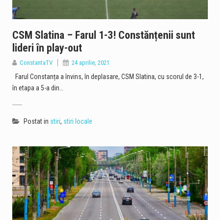
CSM Slatina – Farul 1-3! Constănțenii sunt
lideri în play-out
ConstantaTV
24 aprilie, 2021
Farul Constanța a învins, în deplasare, CSM Slatina, cu scorul de 3-1,
în etapa a 5-a din…
Postat in
stiri
,
stiri locale