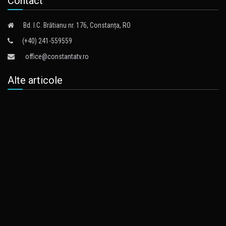
Contact
Bd. I.C. Brătianu nr. 176, Constanța, RO
(+40) 241-559559
office@constantatv.ro
Alte articole